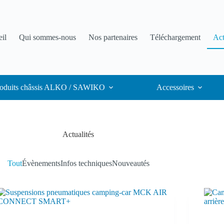
il
Qui sommes-nous
Nos partenaires
Téléchargement
Act
oduits châssis ALKO / SAWIKO
Accessoires
Actualités
Tout
Évènements
Infos techniques
Nouveautés