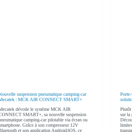
Nouvelle suspension pneumatique camping-car
Porte-
Mecatek : MCK AIR CONNECT SMART+
soluti
Mecatek dévoile le système MCK AIR
Plutôt
CONNECT SMART+, sa nouvelle suspension
sur la
pneumatique camping-car pilotable via écran ou
Découv
smartphone. Grâce à son compresseur 12V
limite
Bluetooth et son application Android/iOS, ce
transp