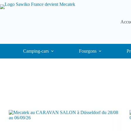
Accue
Camping-cars
Fourgons
Pr