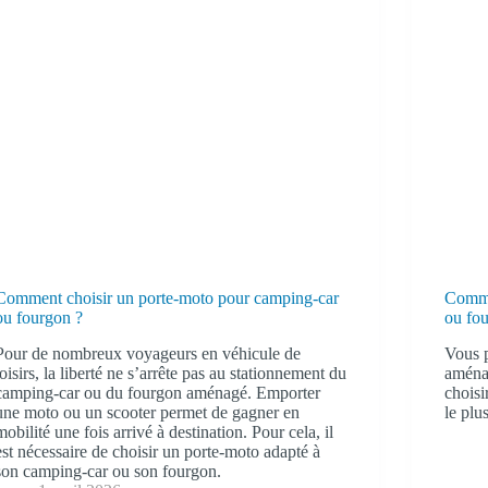
Comment choisir un porte-moto pour camping-car
Comme
ou fourgon ?
ou fo
Pour de nombreux voyageurs en véhicule de
Vous 
loisirs, la liberté ne s’arrête pas au stationnement du
aménag
camping-car ou du fourgon aménagé. Emporter
choisi
une moto ou un scooter permet de gagner en
le plu
mobilité une fois arrivé à destination. Pour cela, il
est nécessaire de choisir un porte-moto adapté à
son camping-car ou son fourgon.