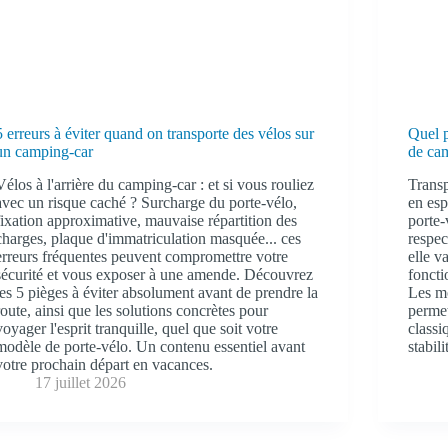
5 erreurs à éviter quand on transporte des vélos sur
Quel 
un camping-car
de ca
Vélos à l'arrière du camping-car : et si vous rouliez
Transp
avec un risque caché ? Surcharge du porte-vélo,
en esp
fixation approximative, mauvaise répartition des
porte-
charges, plaque d'immatriculation masquée... ces
respec
erreurs fréquentes peuvent compromettre votre
elle v
sécurité et vous exposer à une amende. Découvrez
foncti
les 5 pièges à éviter absolument avant de prendre la
Les m
route, ainsi que les solutions concrètes pour
permet
voyager l'esprit tranquille, quel que soit votre
classi
modèle de porte-vélo. Un contenu essentiel avant
stabili
votre prochain départ en vacances.
17 juillet 2026