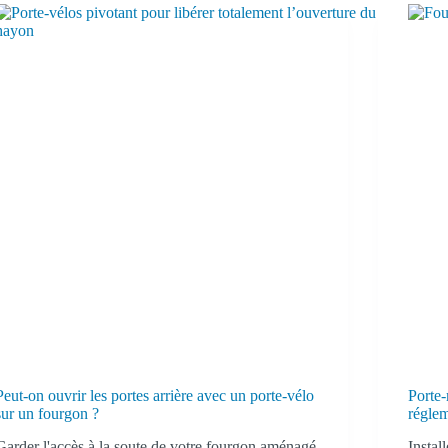
Peut-on ouvrir les portes arrière avec un porte-vélo
Porte-
sur un fourgon ?
réglem
Garder l'accès à la soute de votre fourgon aménagé
Instal