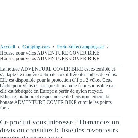
Accueil
Camping-cars
Porte-vélos camping-car
Housse pour vélos ADVENTURE COVER BIKE
Housse pour vélos ADVENTURE COVER BIKE
La housse ADVENTURE COVER BIKE est extensible et
s’adapte de manière optimale aux différentes tailles de vélos.
Elle est disponible pour la protection d’1 ou 2 vélos. Cette
bâche pour vélos est conçue de manière écoresponsable car
elle est fabriquée en Europe à partir de nylon recyclé.
Efficace, pratique et respectueuse de l’environnement, la
housse ADVENTURE COVER BIKE cumule les points-
forts.
Ce produit vous intéresse ? Demandez un
devis ou consultez la liste des revendeurs