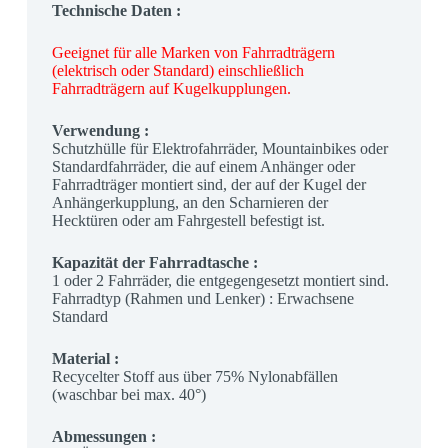
r
Technische Daten :
r
a
Geeignet für alle Marken von Fahrradträgern
d
(elektrisch oder Standard) einschließlich
h
Fahrradträgern auf Kugelkupplungen.
ü
l
Verwendung :
l
Schutzhülle für Elektrofahrräder, Mountainbikes oder
e
Standardfahrräder, die auf einem Anhänger oder
A
Fahrradträger montiert sind, der auf der Kugel der
d
Anhängerkupplung, an den Scharnieren der
v
Hecktüren oder am Fahrgestell befestigt ist.
e
n
t
Kapazität der Fahrradtasche :
u
1 oder 2 Fahrräder, die entgegengesetzt montiert sind.
r
Fahrradtyp (Rahmen und Lenker) : Erwachsene
e
Standard
C
o
Material :
v
Recycelter Stoff aus über 75% Nylonabfällen
e
(waschbar bei max. 40°)
r
B
Abmessungen :
i