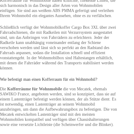
Kofferräume für Wohnmobile haben schlichte, fließende Linien, die
sich harmonisch in das Design aller Arten von Wohnmobilen
einfügen. Sie sind aus weißem ABS PMMA gefertigt und verleihen
Ihrem Wohnmobil ein elegantes Aussehen, ohne es zu verfälschen.
Schließlich verfügt der Wohnmobilkoffer Cargo Box 3XL über zwei
Fahrradschienen, die mit Radkeilen mit Verzurrsystem ausgestattet
sind, um das Anbringen von Fahrrädern zu erleichtern. Jeder der
Radkeile kann unabhängig voneinander entlang der Schiene
verschoben werden und lässt sich so perfekt an den Radstand des
Fahrrads anpassen, sodass die Installation schnell und effizient
vonstattengeht. In der Wohnmobilbox sind Haltestangen erhältlich,
mit denen die Fahrräder während des Transports stabilisiert werden
können.
Wie befestigt man einen Kofferraum für ein Wohnmobil?
Die
Kofferräume für Wohnmobile
die von Mecatek, ehemals
SAWIKO France, angeboten werden, sind so konzipiert, dass sie auf
einem Lastenträger befestigt werden können, der als Stütze dient. Es
ist notwendig, einen Lastenträger an seinem Wohnmobil
anzubringen, um dann die Aufbewahrungsbox zu befestigen. Die von
Mecatek entwickelten Lastenträger sind mit den meisten
Wohnmobilen kompatibel und verfügen über Chassishalterungen
sowie eine versetzte Lichtleiste (die Scheinwerfer und die Blinker).