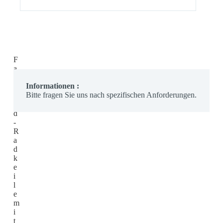
F
a
h
Informationen :
r
Bitte fragen Sie uns nach spezifischen Anforderungen.
r
a
d
-
R
a
d
k
e
i
l
e
m
i
t