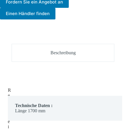
Fordern Sie ein Angebot an
Einen Händler finden
Beschreibung
R
e
i
Technische Daten :
c
Länge 1700 mm
h
w
e
i