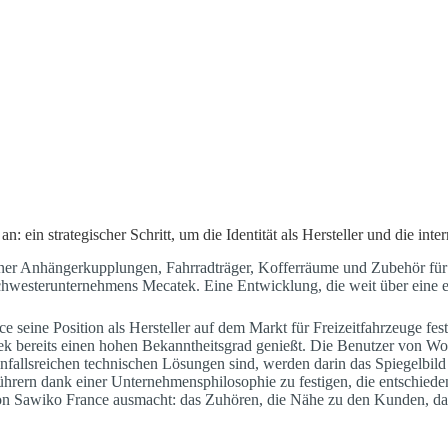
in strategischer Schritt, um die Identität als Hersteller und die inte
seiner Anhängerkupplungen, Fahrradträger, Kofferräume und Zubehör f
es Schwesterunternehmens Mecatek. Eine Entwicklung, die weit über ein
seine Position als Hersteller auf dem Markt für Freizeitfahrzeuge fest
tek bereits einen hohen Bekanntheitsgrad genießt. Die Benutzer von
einfallsreichen technischen Lösungen sind, werden darin das Spiegelb
hrern dank einer Unternehmensphilosophie zu festigen, die entschieden 
von Sawiko France ausmacht: das Zuhören, die Nähe zu den Kunden, da