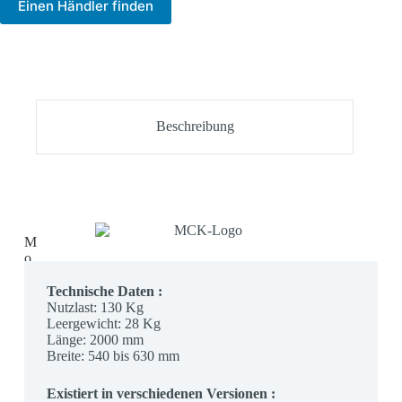
Einen Händler finden
Beschreibung
M
o
t
o
Technische Daten :
r
Nutzlast: 130 Kg
r
Leergewicht: 28 Kg
a
Länge: 2000 mm
d
Breite: 540 bis 630 mm
-
u
Existiert in verschiedenen Versionen :