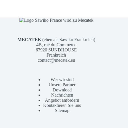
MECATEK
(ehemals Sawiko Frankreich)
4B, rue du Commerce
67920 SUNDHOUSE
Frankreich
contact@mecatek.eu
Wer wir sind
Unsere Partner
Download
Nachrichten
Angebot anfordern
Kontaktieren Sie uns
Sitemap