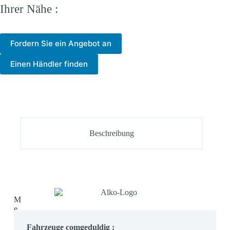
Ihrer Nähe :
Fordern Sie ein Angebot an
Einen Händler finden
Beschreibung
M
e
c
h
Fahrzeuge com
geduldig :