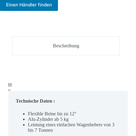
Einen Händler finden
Beschreibung
H
y
d
Technische Daten :
r
a
u
Flexible Beine bis zu 12°
l
Alu-Zylinder ab 5 kg
i
Leistung eines einfachen Wagenhebers von 3
k
bis 7 Tonnen
z